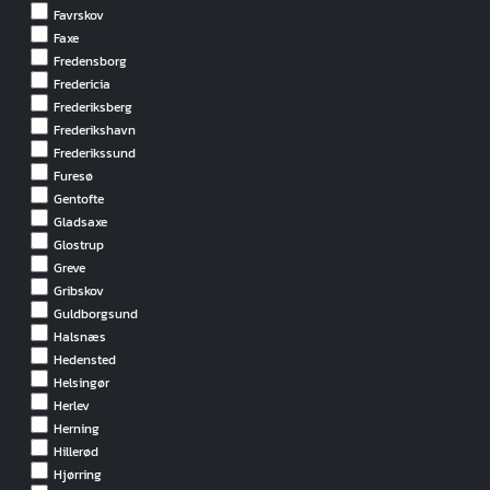
Favrskov
Faxe
Fredensborg
Fredericia
Frederiksberg
Frederikshavn
Frederikssund
Furesø
Gentofte
Gladsaxe
Glostrup
Greve
Gribskov
Guldborgsund
Halsnæs
Hedensted
Helsingør
Herlev
Herning
Hillerød
Hjørring