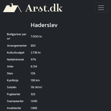
Gå til hovedindhold
Haderslev
Boligpriser per
7.000 kr.
m²
Arrangementer
853
Kulturbudget
2.738 kr.
Nattehimmel
97%
Arter
6.134
Skov
12%
Kystlinje
138 km
Solskin
116 W/m²
Fuglearter
323
Svampearter
1.695
Insektarter
1.885