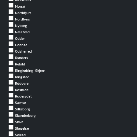
Middelfart
Morsø
Norddjurs
Nordfyns
Nyborg
Næstved
Odder
Odense
Odsherred
Randers
Rebild
Ringkøbing-Skjern
Ringsted
Rødovre
Roskilde
Rudersdal
Samsø
Silkeborg
Skanderborg
Skive
Slagelse
Solrød