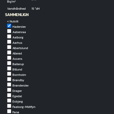
Bq/m³
Vandhårdhed
15 °dH
SAMMENLIGN
< Nulstil
Haderslev
Aabenraa
Aalborg
Aarhus
Albertslund
Allerød
Assens
Ballerup
Billund
Bornholm
Brøndby
Brønderslev
Dragør
Egedal
Esbjerg
Faaborg-Midtfyn
Fanø