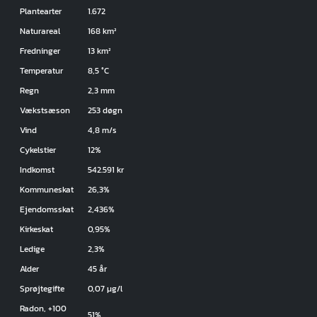
Plantearter
1.672
Naturareal
168 km²
Fredninger
13 km²
Temperatur
8,5 °C
Regn
2,3 mm
Vækstsæson
253 døgn
Vind
4,8 m/s
Cykelstier
12%
Indkomst
542.591 kr
Kommuneskat
26,3%
Ejendomsskat
2,436%
Kirkeskat
0,95%
Ledige
2,3%
Alder
45 år
Sprøjtegifte
0,07 µg/l
Radon, +100
51%