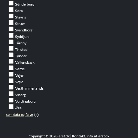
Sønderborg
Sorø
Stevns
Struer
Svendborg
Syddjurs
Tårnby
Thisted
Tønder
Vallensbæk
Varde
Vejen
Vejle
Vesthimmerlands
Viborg
Vordingborg
Ærø
som data og farve
Copyright © 2026 arst.dk | Kontakt: info at arst.dk