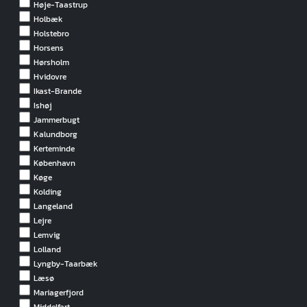
Høje-Taastrup
Holbæk
Holstebro
Horsens
Hørsholm
Hvidovre
Ikast-Brande
Ishøj
Jammerbugt
Kalundborg
Kerteminde
København
Køge
Kolding
Langeland
Lejre
Lemvig
Lolland
Lyngby-Taarbæk
Læsø
Mariagerfjord