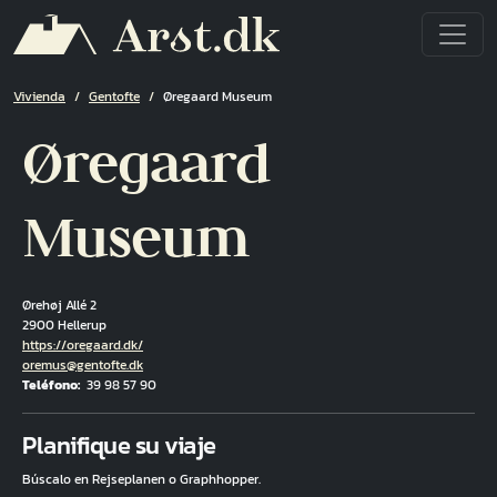
Pasar al contenido principal
Ruta de navegación
Vivienda
Gentofte
Øregaard Museum
Øregaard
Museum
Ørehøj Allé 2
2900 Hellerup
Hjemmeside
https://oregaard.dk/
Correo electrónico
oremus@gentofte.dk
Teléfono
39 98 57 90
Fuld adresse
Planifique su viaje
Búscalo en Rejseplanen o Graphhopper.