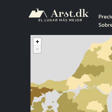
Pasar al contenido principal
Nave
Preci
EL LUGAR MÁS MEJOR
Sobr
+
−