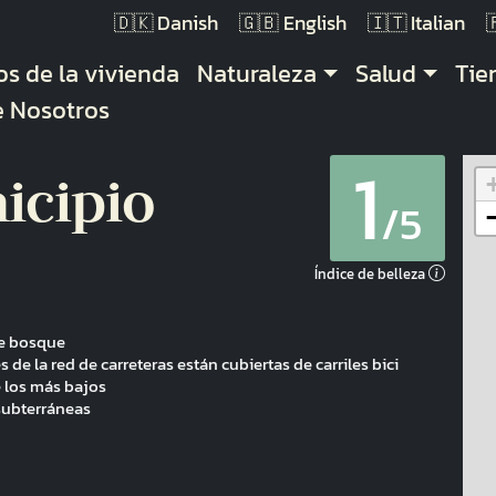
Danish
English
Italian
gación principal
os de la vivienda
Naturaleza
Salud
Ti
e Nosotros
1
icipio
/5
Índice de belleza
de bosque
 de la red de carreteras están cubiertas de carriles bici
 los más bajos
 subterráneas