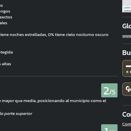
es
Leaflet
ongos
contrib
nsectos
ales
Gl
iene noches estrelladas, 0% tiene cielo nocturno oscuro
www.
Bu
otegida
 altas
2
/5
 de mayor que media, posicionando al municipio como el
.
Co
Comp