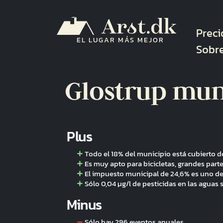
Pasar al contenido principal
Nave
Preci
EL LUGAR MÁS MEJOR
Sobr
Glostrup mun
Plus
Todo el 18% del municipio está cubierto 
Es muy apto para bicicletas, grandes partes
El impuesto municipal de 24,6% es uno de
Sólo 0,04 µg/l de pesticidas en las aguas
Minus
Sólo hay 296 eventos anuales