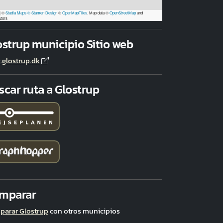
|
©
Stadia Maps
© Stamen Design
©
OpenMapTiles
. Map data ©
OpenStreetMap
and
utors
ostrup municipio Sitio web
glostrup.dk
scar ruta a Glostrup
mparar
arar Glostrup
con otros municipios