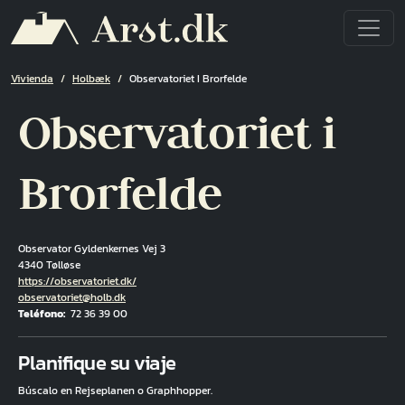
Pasar al contenido principal
Ruta de navegación
Vivienda
Holbæk
Observatoriet I Brorfelde
Observatoriet i
Brorfelde
Observator Gyldenkernes Vej 3
4340 Tølløse
Hjemmeside
https://observatoriet.dk/
Correo electrónico
observatoriet@holb.dk
Teléfono
72 36 39 00
Fuld adresse
Planifique su viaje
Búscalo en Rejseplanen o Graphhopper.