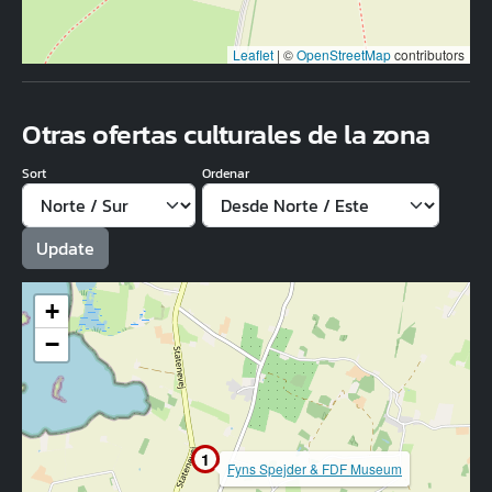
Leaflet
|
©
OpenStreetMap
contributors
Otras ofertas culturales de la zona
Sort
Ordenar
+
−
1
Fyns Spejder & FDF Museum