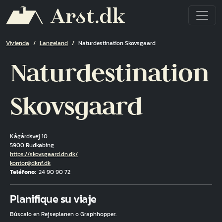
Pasar al contenido principal
Ruta de navegación
Vivienda
Langeland
Naturdestination Skovsgaard
Naturdestination
Skovsgaard
Kågårdsvej 10
5900 Rudkøbing
Hjemmeside
https://skovsgaard.dn.dk/
Correo electrónico
kontor@dknf.dk
Teléfono
24 90 90 72
Fuld adresse
Planifique su viaje
Búscalo en Rejseplanen o Graphhopper.