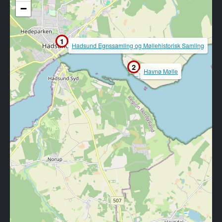
−
1
Hadsund Egnssamling og Møllehistorisk Samling
2
Havnø Mølle