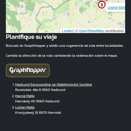
3
Lyshøj Mølle
Leaflet
|
©
OpenStreetMap
contributors
Planifique su viaje
Búscalo en GraphHopper y obtén una sugerencia de ruta entre localidades.
Cambia la dirección de la ruta cambiando la ordenación sobre el mapa.
Hadsund Egnssamling og Møllehistorisk Samling
Rosendals Alle 8 9560 Hadsund
Havnø Mølle
Havnøvej 40 9560 Hadsund
Lyshøj Mølle
Kronjydevej 18 8970 Havndal