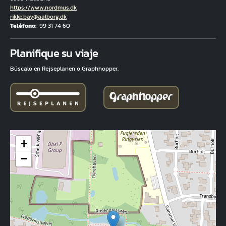
Hjemmeside
https://www.nordmus.dk
Correo electrónico
rikke.bay@aalborg.dk
Teléfono
99 31 74 60
Fuld adresse
Planifique su viaje
Búscalo en Rejseplanen o Graphhopper.
+
−