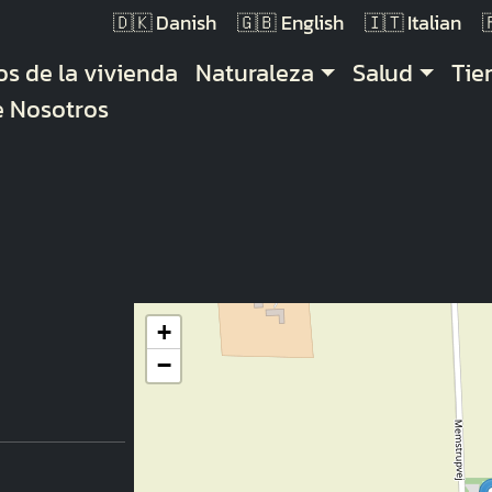
Danish
English
Italian
gación principal
os de la vivienda
Naturaleza
Salud
Ti
e Nosotros
+
−