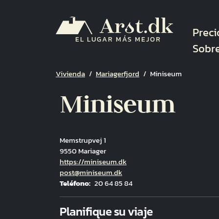
Pasar al contenido principal
Nave
Preci
EL LUGAR MÁS MEJOR
Sobr
Ruta de navegación
Vivienda
Mariagerfjord
Miniseum
Miniseum
Memstrupvej 1
9550 Mariager
Hjemmeside
https://miniseum.dk
Correo electrónico
post@miniseum.dk
Teléfono
20 64 85 84
Fuld adresse
Planifique su viaje