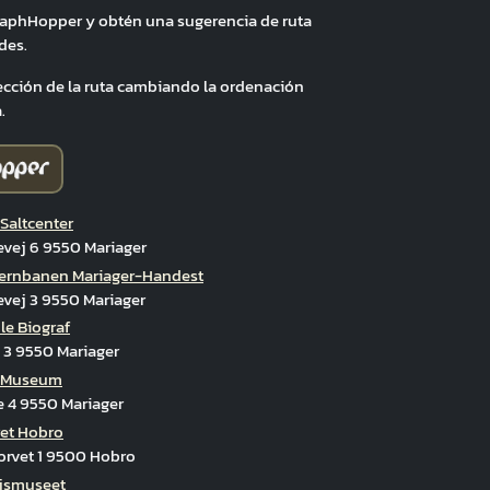
raphHopper y obtén una sugerencia de ruta
des.
ección de la ruta cambiando la ordenación
.
 Saltcenter
iager-Handest
vej 6 9550 Mariager
ernbanen Mariager-Handest
vej 3 9550 Mariager
e Biograf
 3 9550 Mariager
r Museum
e 4 9550 Mariager
ret Hobro
orvet 1 9500 Hobro
øjsmuseet