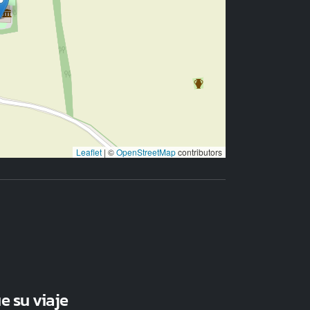
Leaflet
|
©
OpenStreetMap
contributors
e su viaje