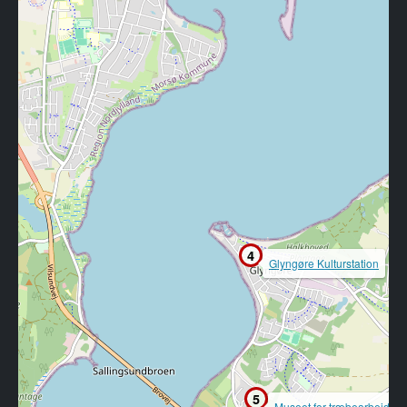
4
Glyngøre Kulturstation
5
Museet for træbearbejdnin