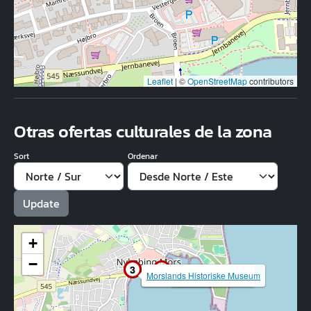
Leaflet
|
©
OpenStreetMap
contributors
Otras ofertas culturales de la zona
Sort
Ordenar
+
−
2
3
1
Morsø Lokalhistoriske Arkiv
Morslands Historiske Museum
Bio Mors