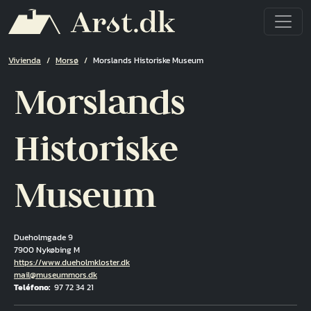
Pasar al contenido principal
Ruta de navegación
Vivienda
Morsø
Morslands Historiske Museum
Morslands
Historiske
Museum
Dueholmgade 9
7900 Nykøbing M
Hjemmeside
https://www.dueholmkloster.dk
Correo electrónico
mail@museummors.dk
Teléfono
97 72 34 21
Fuld adresse