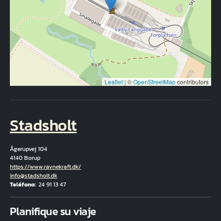
Leaflet
|
©
OpenStreetMap
contributors
Stadsholt
Ågerupvej 104
4140 Borup
Hjemmeside
https://www.ravnekraft.dk/
Correo electrónico
info@stadsholt.dk
Teléfono
24 91 13 47
Fuld adresse
Planifique su viaje