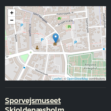
+
−
Leaflet
|
©
OpenStreetMap
contributors
Sporvejsmuseet
Skjoldenæsholm