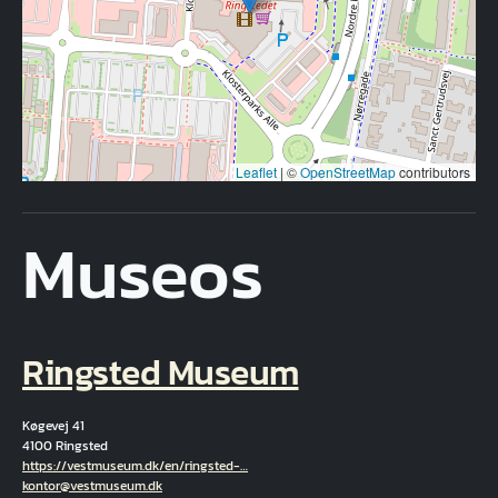
Leaflet
|
©
OpenStreetMap
contributors
Museos
Ringsted Museum
Køgevej 41
4100 Ringsted
Hjemmeside
https://vestmuseum.dk/en/ringsted-…
Correo electrónico
kontor@vestmuseum.dk