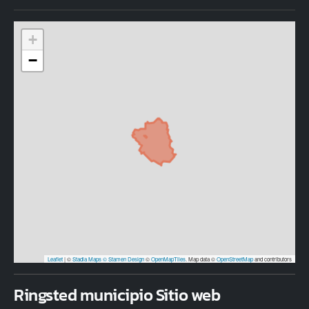
+
−
Leaflet
|
©
Stadia Maps
© Stamen Design
©
OpenMapTiles
. Map data ©
OpenStreetMap
and contributors
Ringsted municipio Sitio web