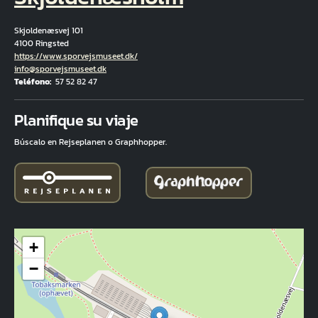
Skjoldenæsvej 101
4100 Ringsted
Hjemmeside
https://www.sporvejsmuseet.dk/
Correo electrónico
info@sporvejsmuseet.dk
Teléfono
57 52 82 47
Fuld adresse
Planifique su viaje
Búscalo en Rejseplanen o Graphhopper.
+
−