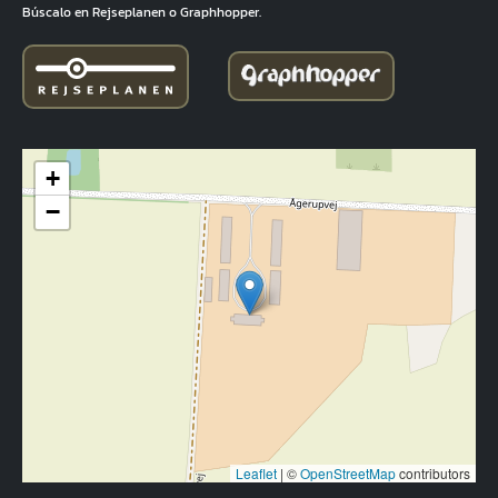
Búscalo en Rejseplanen o Graphhopper.
+
−
Leaflet
|
©
OpenStreetMap
contributors