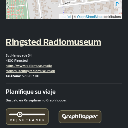
Leaflet
|
©
OpenStreetMap
contributors
Ringsted Radiomuseum
Sct Hansgade 34
4100 Ringsted
Hjemmeside
https://www.radiomuseum.dk/
Correo electrónico
radiomuseum@radiomuseum.dk
Teléfono
57 61 57 00
Fuld adresse
Planifique su viaje
Búscalo en Rejseplanen o Graphhopper.