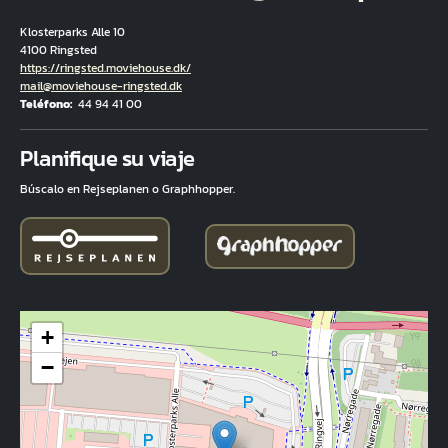
Klosterparks Alle 10
4100 Ringsted
Hjemmeside
https://ringsted.moviehouse.dk/
Correo electrónico
mail@moviehouse-ringsted.dk
Teléfono
44 94 41 00
Fuld adresse
Planifique su viaje
Búscalo en Rejseplanen o Graphhopper.
+
−