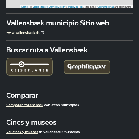
Leaflet
|
©
Stadia Maps
© Stamen Design
©
OpenMapTiles
. Map data ©
OpenStreetMap
and contributors
Vallensbæk municipio Sitio web
www.vallensbaek.dk
Buscar ruta a Vallensbæk
Comparar
Comparar Vallensbæk
con otros municipios
Cines y museos
Ver cines y museos
in Vallensbæk municipio