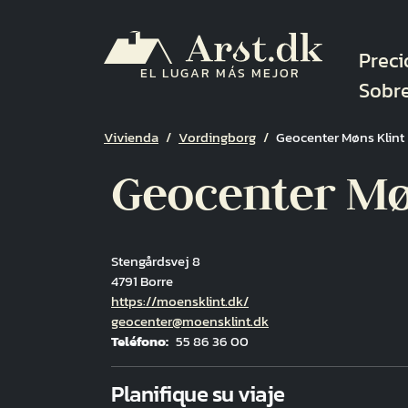
Pasar al contenido principal
Nave
Preci
EL LUGAR MÁS MEJOR
Sobr
Ruta de navegación
Vivienda
Vordingborg
Geocenter Møns Klint
Geocenter Mø
Stengårdsvej 8
4791 Borre
Hjemmeside
https://moensklint.dk/
Correo electrónico
geocenter@moensklint.dk
Teléfono
55 86 36 00
Fuld adresse
Planifique su viaje