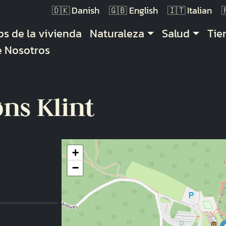
Danish
English
Italian
gación principal
os de la vivienda
Naturaleza
Salud
Ti
e Nosotros
ns Klint
+
−