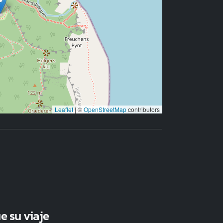
Leaflet
|
©
OpenStreetMap
contributors
e su viaje