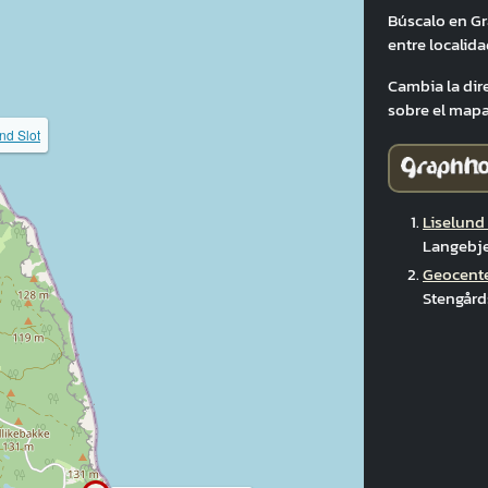
Búscalo en G
entre localida
Cambia la dir
sobre el mapa
nd Slot
Liselund 
Langebje
Geocente
Stengård