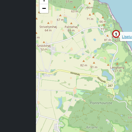
−
1
Liselu