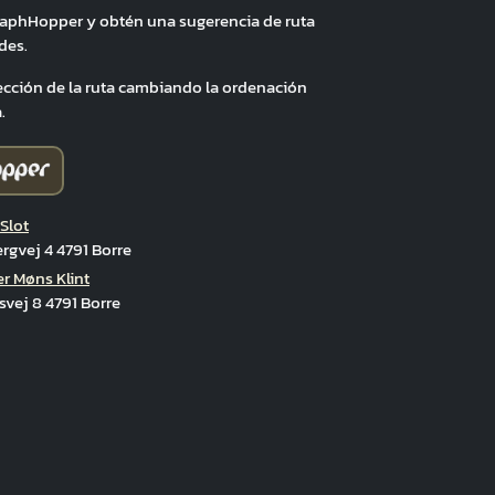
raphHopper y obtén una sugerencia de ruta
des.
ección de la ruta cambiando la ordenación
.
Slot
rgvej 4 4791 Borre
r Møns Klint
svej 8 4791 Borre