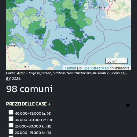
50 km
Leaflet
|
©
OpenStreetMap
contributors
Fonte:
Arter
– Miljøstyrelsen, Statens Naturhistoriske Museum / Licens
CC-
BY
, 2024.
98 comuni
PREZZI DELLE CASE
40.000–72.000 kr.
(4)
30.000–40.000 kr.
(9)
25.000–30.000 kr.
(11)
20.000–25.000 kr.
(6)