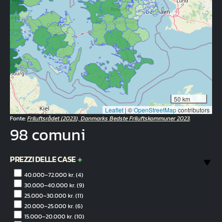
50 km
Leaflet
|
©
OpenStreetMap
contributors
Fonte:
Friluftsrådet (2023), Danmarks Bedste Friluftskommuner 2023
.
98 comuni
PREZZI DELLE CASE
40.000–72.000 kr.
(4)
30.000–40.000 kr.
(9)
25.000–30.000 kr.
(11)
20.000–25.000 kr.
(6)
15.000–20.000 kr.
(10)