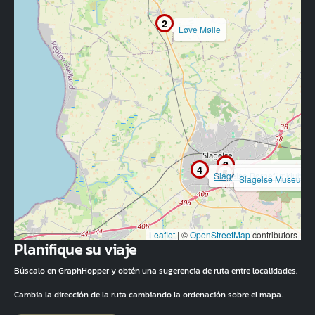
2
Løve Mølle
3
4
MovieHouse Slage
5
Slagelse Børnefilmklub
Slagelse Museum
Leaflet
|
©
OpenStreetMap
contributors
Planifique su viaje
Búscalo en GraphHopper y obtén una sugerencia de ruta entre localidades.
Cambia la dirección de la ruta cambiando la ordenación sobre el mapa.