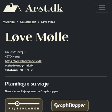
Pasar al contenido principal
Ruta de navegación
Vivienda
Kalundborg
Løve Mølle
Løve Mølle
Knudstrupvej 6
4270 Høng
Hjemmeside
https://www.loevemoelle.dk
Correo electrónico
olehedelund@mail.dk
Teléfono
20 31 93 20
Fuld adresse
Planifique su viaje
Búscalo en Rejseplanen o Graphhopper.