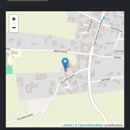
+
−
Leaflet
|
©
OpenStreetMap
contributors