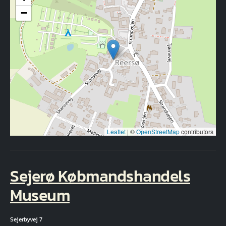
−
Leaflet
|
©
OpenStreetMap
contributors
Sejerø Købmandshandels
Museum
Sejerbyvej 7