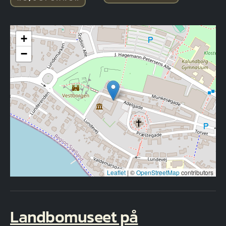
+
−
Leaflet
|
©
OpenStreetMap
contributors
Landbomuseet på