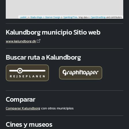
Leaflet
|
©
Stadia Maps
© Stamen Design
©
OpenMapTiles
. Map data ©
OpenStreetMap
and contributors
Kalundborg municipio Sitio web
www.kalundborg.dk
Buscar ruta a Kalundborg
Comparar
Comparar Kalundborg
con otros municipios
Cines y museos