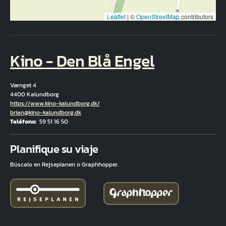
Leaflet
|
©
OpenStreetMap
contributors
Kino - Den Blå Engel
Vænget 4
4400 Kalundborg
Hjemmeside
https://www.kino-kalundborg.dk/
Correo electrónico
brian@kino-kalundborg.dk
Teléfono
59 51 16 50
Fuld adresse
Planifique su viaje
Búscalo en Rejseplanen o Graphhopper.