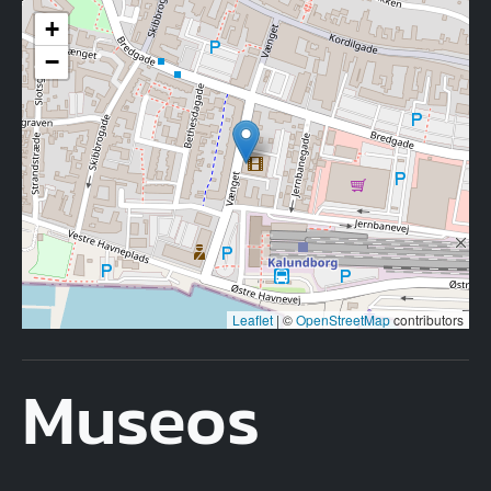
+
−
Leaflet
|
©
OpenStreetMap
contributors
Museos