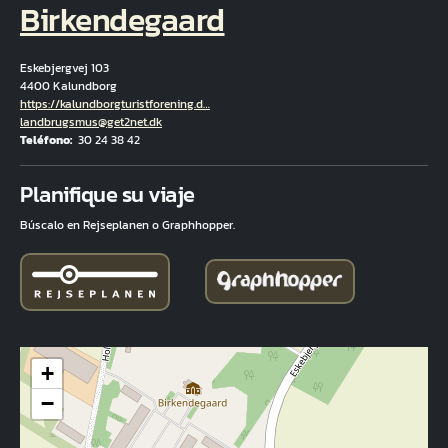
Birkendegaard
Eskebjergvej 103
4400 Kalundborg
Hjemmeside
https://kalundborgturistforening.d…
Correo electrónico
landbrugsmus@get2net.dk
Teléfono
30 24 38 42
Fuld adresse
Planifique su viaje
Búscalo en Rejseplanen o Graphhopper.
+
−