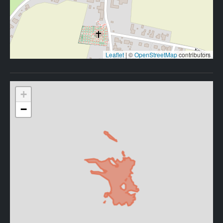
Leaflet
|
©
OpenStreetMap
contributors
+
−