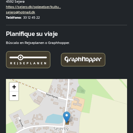
4592 Sejerø
Hjemmeside
https://sejero.dk/oplevelser/kultu…
Correo electrónico
sejero@hotmail.dk
Teléfono
33 12 45 22
Fuld adresse
Planifique su viaje
Búscalo en Rejseplanen o Graphhopper.
+
−