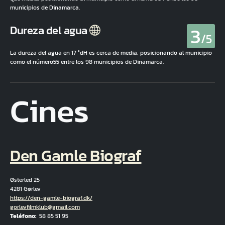
municipios de Dinamarca.
3
Dureza del agua
/5
La dureza del agua en 17 °dH es cerca de media, posicionando al municipio
como el número55 entre los 98 municipios de Dinamarca.
Cines
Den Gamle Biograf
Østerled 25
4281 Gørlev
Hjemmeside
https://den-gamle-biograf.dk/
Correo electrónico
gorlevfilmklub@gmail.com
Teléfono
58 85 51 95