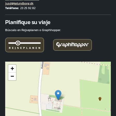
Correo electrónico
jusd@kalundborg.dk
Teléfono
23 25 92 82
Fuld adresse
Planifique su viaje
Búscalo en Rejseplanen o Graphhopper.
+
−