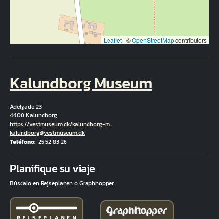
Leaflet
|
©
OpenStreetMap
contributors
Kalundborg Museum
Adelgade 23
4400 Kalundborg
Hjemmeside
https://vestmuseum.dk/kalundborg-m…
Correo electrónico
kalundborg@vestmuseum.dk
Teléfono
25 52 83 26
Fuld adresse
Planifique su viaje
Búscalo en Rejseplanen o Graphhopper.