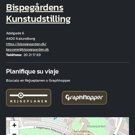
Bispegårdens
Kunstudstilling
Adelgade 6
4400 Kalundborg
Hjemmeside
https://bispegaarden.dk/
Correo electrónico
kasserer@bispegaarden.dk
Teléfono
20 21 17 69
Fuld adresse
Planifique su viaje
Búscalo en Rejseplanen o Graphhopper.
+
−