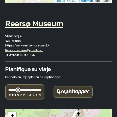
Leaflet
|
©
OpenStreetMap
contributors
Reersø Museum
Skansevej 4
4281 Gørlev
Hjemmeside
https://www.reersomuseum.dk/
Correo electrónico
Reersomuseum@gmail.com
Teléfono
61 99 12 07
Fuld adresse
Planifique su viaje
Búscalo en Rejseplanen o Graphhopper.
+