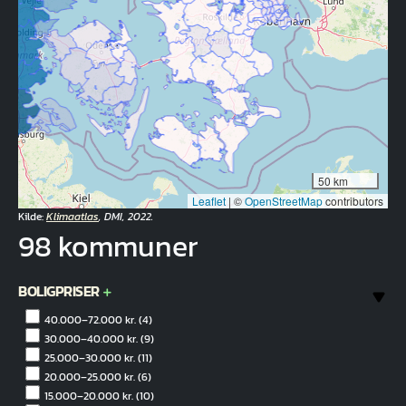
50 km
Leaflet
|
©
OpenStreetMap
contributors
Kilde:
Klimaatlas
, DMI, 2022.
98 kommuner
BOLIGPRISER
40.000–72.000 kr.
(4)
30.000–40.000 kr.
(9)
25.000–30.000 kr.
(11)
20.000–25.000 kr.
(6)
15.000–20.000 kr.
(10)