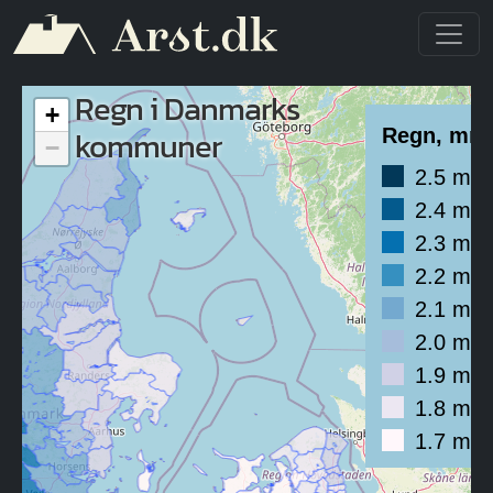
Gå til hovedindhold
Regn i Danmarks
+
kommuner
Regn, mm
−
2.5 mm
2.4 mm
2.3 mm
2.2 mm
2.1 mm
2.0 mm
1.9 mm
1.8 mm
1.7 mm