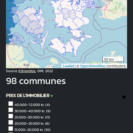
50 km
Leaflet
|
©
OpenStreetMap
contributors
Source:
Klimaatlas
, DMI, 2022.
98 communes
PRIX DE L'IMMOBILIER
40.000–72.000 kr.
(4)
30.000–40.000 kr.
(9)
25.000–30.000 kr.
(11)
20.000–25.000 kr.
(6)
15.000–20.000 kr.
(10)