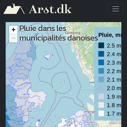
Aller au contenu principal
Pluie dans les
+
municipalités danoises
Pluie, mm/
−
2.5 mm
2.4 mm
2.3 mm
2.2 mm
2.1 mm
2.0 mm
1.9 mm
1.8 mm
1.7 mm