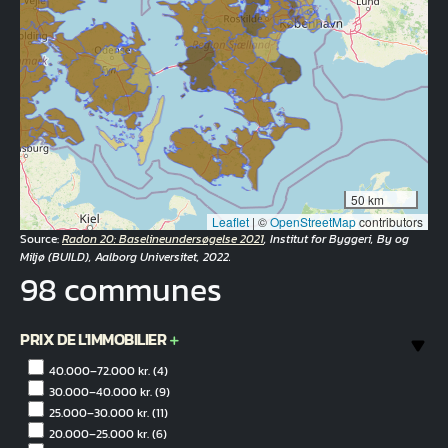
50 km
Leaflet
|
©
OpenStreetMap
contributors
Source:
Radon 20: Baselineundersøgelse 2021
, Institut for Byggeri, By og
Miljø (BUILD), Aalborg Universitet, 2022.
98 communes
PRIX DE L'IMMOBILIER
40.000–72.000 kr.
(4)
30.000–40.000 kr.
(9)
25.000–30.000 kr.
(11)
20.000–25.000 kr.
(6)