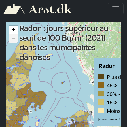
Aller au contenu principal
Radon : jours supérieur au
+
seuil de 100 Bq/m³ (2021)
−
dans les municipalités
danoises
Radon
Plus de
45% - 6
30% - 4
15% - 3
Moins d
jours supérieur à 100