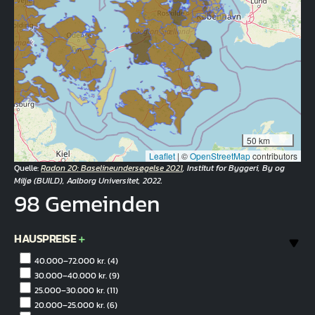
50 km
Leaflet
|
©
OpenStreetMap
contributors
Quelle:
Radon 20: Baselineundersøgelse 2021
, Institut for Byggeri, By og
Miljø (BUILD), Aalborg Universitet, 2022.
98 Gemeinden
HAUSPREISE
40.000–72.000 kr.
(4)
30.000–40.000 kr.
(9)
25.000–30.000 kr.
(11)
20.000–25.000 kr.
(6)