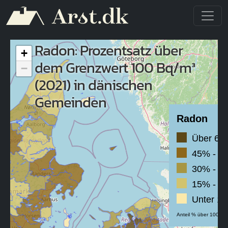
Direkt zum Inhalt
Radon: Prozentsatz über
+
dem Grenzwert 100 Bq/m³
−
(2021) in dänischen
Gemeinden
Radon
Über 60
45% - 6
30% - 4
15% - 3
Unter 1
Anteil % über 100 Bq