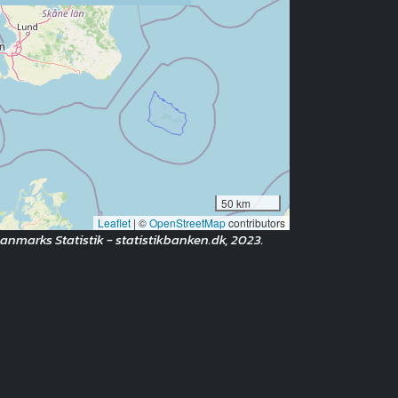
50 km
Leaflet
|
©
OpenStreetMap
contributors
Danmarks Statistik - statistikbanken.dk, 2023.