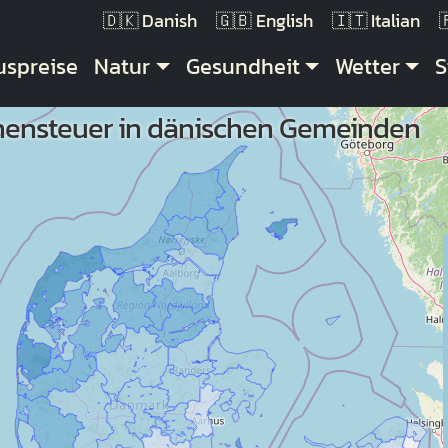
Danish
English
Italian
uptnavigation
uspreise
Natur
Gesundheit
Wetter
S
hensteuer in dänischen Gemeinden