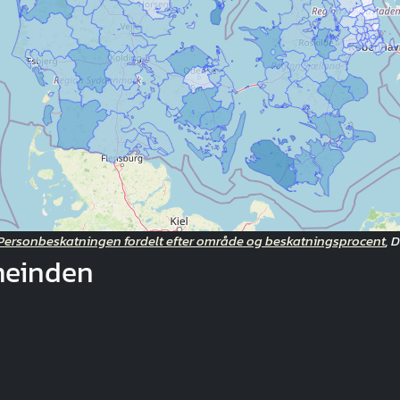
Personbeskatningen fordelt efter område og beskatningsprocent
, 
meinden