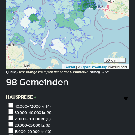
50 km
Leaflet
|
©
OpenStreetMap
contributors
Quelle:
Hvor mange km cykelstier er der i Danmark?
, bikeep, 2021.
98 Gemeinden
HAUSPREISE
40.000–72.000 kr.
(4)
30.000–40.000 kr.
(9)
25.000–30.000 kr.
(11)
20.000–25.000 kr.
(6)
15.000–20.000 kr.
(10)