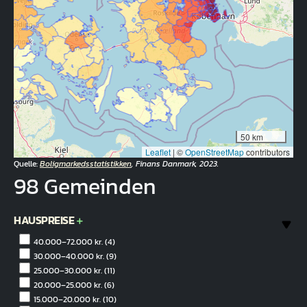
50 km
Leaflet
|
©
OpenStreetMap
contributors
Quelle:
Boligmarkedsstatistikken
, Finans Danmark, 2023.
98 Gemeinden
HAUSPREISE
40.000–72.000 kr.
(4)
30.000–40.000 kr.
(9)
25.000–30.000 kr.
(11)
20.000–25.000 kr.
(6)
15.000–20.000 kr.
(10)