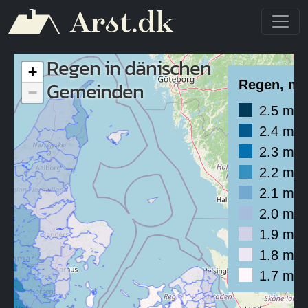
Direkt zum Inhalt
Regen in dänischen
+
Gemeinden
Regen, m
−
2.5 mm
2.4 mm
2.3 mm
2.2 mm
2.1 mm
2.0 mm
1.9 mm
1.8 mm
1.7 mm