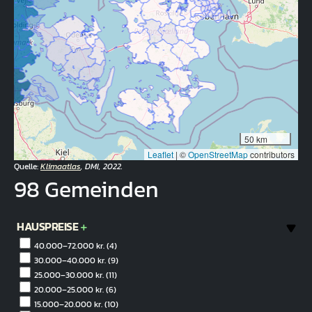
50 km
Leaflet
|
©
OpenStreetMap
contributors
Quelle:
Klimaatlas
, DMI, 2022.
98 Gemeinden
HAUSPREISE
40.000–72.000 kr.
(4)
30.000–40.000 kr.
(9)
25.000–30.000 kr.
(11)
20.000–25.000 kr.
(6)
15.000–20.000 kr.
(10)