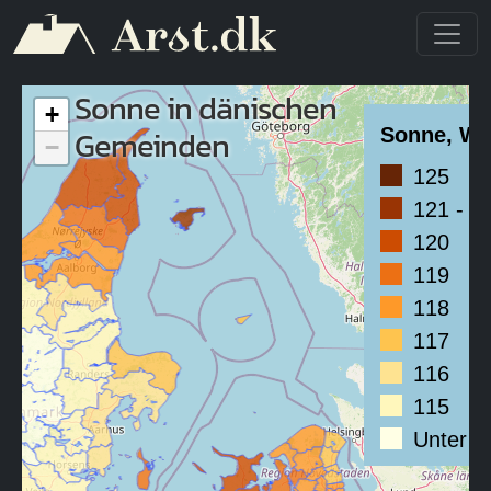
Direkt zum Inhalt
Sonne in dänischen
+
Gemeinden
Sonne, W/
−
125
121 - 1
120
119
118
117
116
115
Unter 1