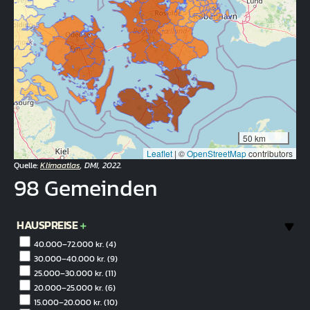
50 km
Leaflet
|
©
OpenStreetMap
contributors
Quelle:
Klimaatlas
, DMI, 2022.
98 Gemeinden
HAUSPREISE
40.000–72.000 kr.
(4)
30.000–40.000 kr.
(9)
25.000–30.000 kr.
(11)
20.000–25.000 kr.
(6)
15.000–20.000 kr.
(10)