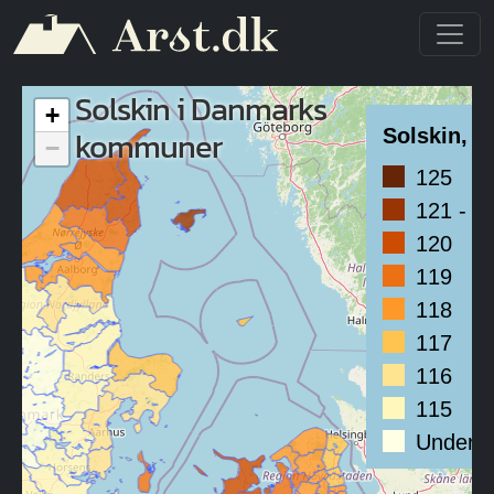
Gå til hovedindhold
Solskin i Danmarks
+
kommuner
Solskin, 
−
125
121 - 1
120
119
118
117
116
115
Under 