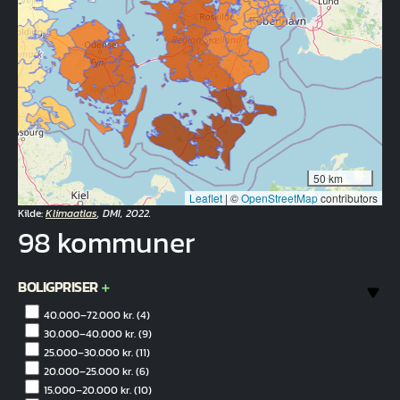
50 km
Leaflet
|
©
OpenStreetMap
contributors
Kilde:
Klimaatlas
, DMI, 2022.
98 kommuner
BOLIGPRISER
40.000–72.000 kr.
(4)
30.000–40.000 kr.
(9)
25.000–30.000 kr.
(11)
20.000–25.000 kr.
(6)
15.000–20.000 kr.
(10)