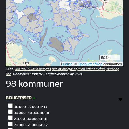
50 km
Leaflet
|
©
OpenStreetMap
contributors
Kilde:
AULP01: Fuldtidsledige i pct. af arbejdsstyrken efter område, alder og
køn
, Danmarks Statistik - statistikbanken.dk, 2021.
98 kommuner
BOLIGPRISER
40.000–72.000 kr.
(4)
30.000–40.000 kr.
(9)
25.000–30.000 kr.
(11)
20.000–25.000 kr.
(6)