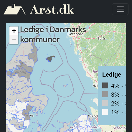
Gå til hovedindhold
Ledige i Danmarks
+
kommuner
−
Ledige
4% - 5
3% - 4
2% - 3
1% - 2