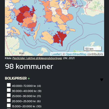
50 km
Leaflet
|
©
OpenStreetMap
contributors
Kilde:
Pesticider i aktive drikkevandsboringer
, DN, 2021.
98 kommuner
BOLIGPRISER
40.000–72.000 kr.
(4)
30.000–40.000 kr.
(9)
25.000–30.000 kr.
(11)
20.000–25.000 kr.
(6)
15.000–20.000 kr.
(10)