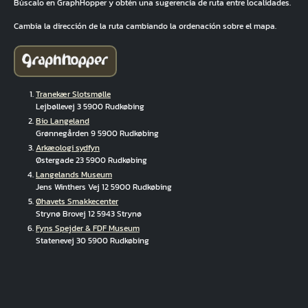
Búscalo en GraphHopper y obtén una sugerencia de ruta entre localidades.
Cambia la dirección de la ruta cambiando la ordenación sobre el mapa.
Tranekær Slotsmølle
Lejbøllevej 3 5900 Rudkøbing
Bio Langeland
Grønnegården 9 5900 Rudkøbing
Arkæologi sydfyn
Østergade 23 5900 Rudkøbing
Langelands Museum
Jens Winthers Vej 12 5900 Rudkøbing
Øhavets Smakkecenter
Strynø Brovej 12 5943 Strynø
Fyns Spejder & FDF Museum
Statenevej 30 5900 Rudkøbing