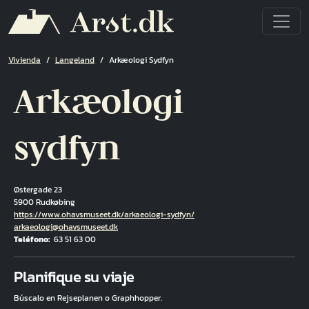
Pasar al contenido principal
Ruta de navegación
Vivienda
Langeland
Arkæologi Sydfyn
Arkæologi
sydfyn
Østergade 23
5900 Rudkøbing
Hjemmeside
https://www.ohavsmuseet.dk/arkaeologi-sydfyn/
Correo electrónico
arkaeologi@ohavsmuseet.dk
Teléfono
63 51 63 00
Fuld adresse
Planifique su viaje
Búscalo en Rejseplanen o Graphhopper.