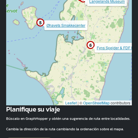
Langelands Museum
5
Øhavets Smakkecenter
6
Fyns Spejder & FDF Mu
Leaflet
|
©
OpenStreetMap
contributors
Planifique su viaje
Búscalo en GraphHopper y obtén una sugerencia de ruta entre localidades.
Cambia la dirección de la ruta cambiando la ordenación sobre el mapa.