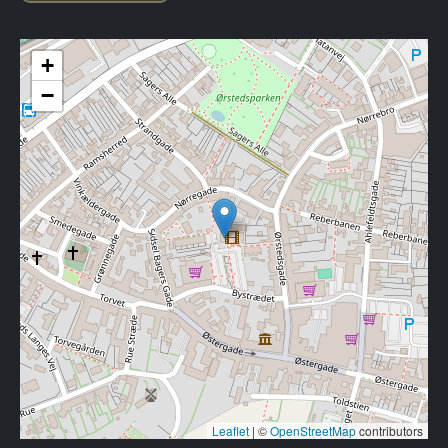
+
−
Leaflet
|
©
OpenStreetMap
contributors