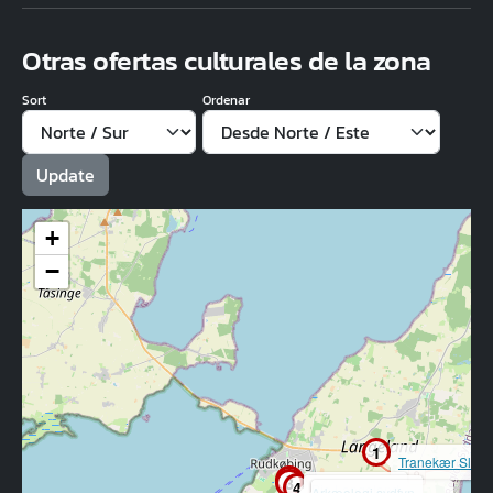
Otras ofertas culturales de la zona
Sort
Ordenar
+
−
1
Tranekær Slots
2
3
4
Bio Langeland
Arkæologi sydfyn