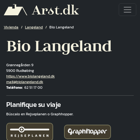
Pasar al contenido principal
Ruta de navegación
Vivienda
Langeland
Bio Langeland
Bio Langeland
Grønnegården 9
5900 Rudkøbing
Hjemmeside
https://www.biolangeland.dk
Correo electrónico
mail@biolangeland.dk
Teléfono
62 51 17 00
Fuld adresse
Planifique su viaje
Búscalo en Rejseplanen o Graphhopper.