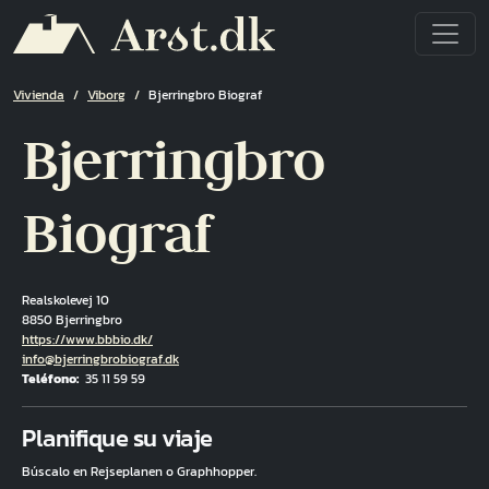
Pasar al contenido principal
Ruta de navegación
Vivienda
Viborg
Bjerringbro Biograf
Bjerringbro
Biograf
Realskolevej 10
8850 Bjerringbro
Hjemmeside
https://www.bbbio.dk/
Correo electrónico
info@bjerringbrobiograf.dk
Teléfono
35 11 59 59
Fuld adresse
Planifique su viaje
Búscalo en Rejseplanen o Graphhopper.