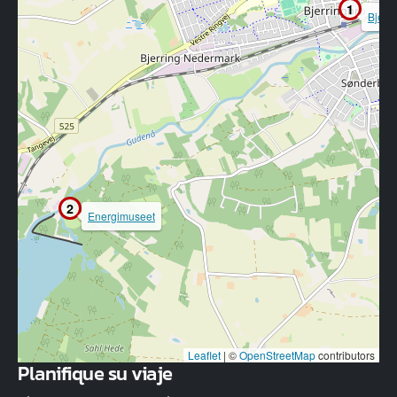
1
Bjerri
2
Energimuseet
Leaflet
|
©
OpenStreetMap
contributors
Planifique su viaje