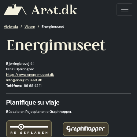
Pasar al contenido principal
Ruta de navegación
Vivienda
Viborg
Energimuseet
Energimuseet
Bjerringbrovej 44
8850 Bjerringbro
Hjemmeside
https://www.energimuseet.dk
Correo electrónico
info@energimuseet.dk
Teléfono
86 68 42 11
Fuld adresse
Planifique su viaje
Búscalo en Rejseplanen o Graphhopper.