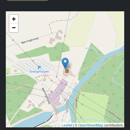
+
−
Leaflet
|
©
OpenStreetMap
contributors