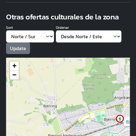
Otras ofertas culturales de la zona
Sort
Ordenar
+
−
1
Bjerri