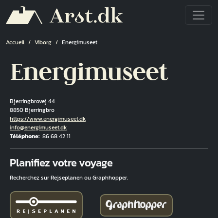
Aller au contenu principal
Fil d'Ariane
Accueil
Viborg
Energimuseet
Energimuseet
Bjerringbrovej 44
8850 Bjerringbro
Hjemmeside
https://www.energimuseet.dk
Courriel
info@energimuseet.dk
Téléphone
86 68 42 11
Fuld adresse
Planifiez votre voyage
Recherchez sur Rejseplanen ou Graphhopper.