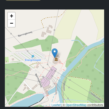
+
−
Leaflet
|
©
OpenStreetMap
contributors