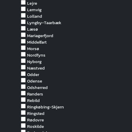
Lejre
Lemvig
Lolland
Lyngby-Taarbæk
Læsø
Mariagerfjord
Middelfart
Morsø
Nordfyns
Nyborg
Næstved
Odder
Odense
Odsherred
Randers
Rebild
Ringkøbing-Skjern
Ringsted
Rødovre
Roskilde