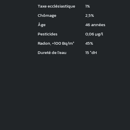
Taxe ecclésiastique
1%
Chômage
2,5%
Âge
46 années
Pesticides
0,06 µg/l
Radon, +100 Bq/m³
45%
Dureté de l'eau
15 °dH