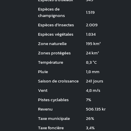
Espèces de
1.519
champignons
Espèces d'insectes
2.009
Espèces végétales
1.834
Zone naturelle
195 km²
Zones protégées
24 km²
Température
8,3 °C
Pluie
1,8 mm
Saison de croissance
241 jours
Vent
4,8 m/s
Pistes cyclables
7%
Revenu
506.135 kr
Taxe municipale
26%
Taxe foncière
3,4%