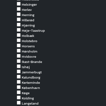
Helsingør
Herlev
Herning
Hillerød
Hjørring
Høje-Taastrup
Holbæk
Holstebro
Horsens
Hørsholm
Hvidovre
Ikast-Brande
Ishøj
Jammerbugt
Kalundborg
Kerteminde
København
Køge
Kolding
Langeland