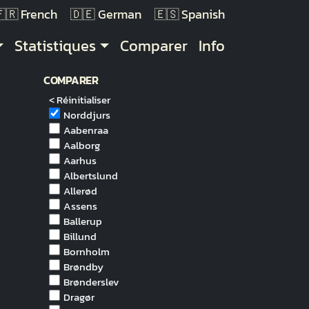
French
German
Spanish
Statistiques
Comparer
Info
COMPARER
< Réinitialiser
Norddjurs
Aabenraa
Aalborg
Aarhus
Albertslund
Allerød
Assens
Ballerup
Billund
Bornholm
Brøndby
Brønderslev
Dragør