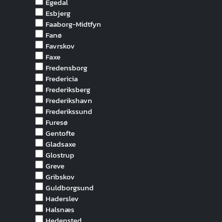
Egedal
Esbjerg
Faaborg-Midtfyn
Fanø
Favrskov
Faxe
Fredensborg
Fredericia
Frederiksberg
Frederikshavn
Frederikssund
Furesø
Gentofte
Gladsaxe
Glostrup
Greve
Gribskov
Guldborgsund
Haderslev
Halsnæs
Hedensted