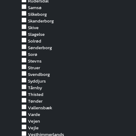
Rudersdal
Samsø
Silkeborg
Skanderborg
Skive
Slagelse
Solrød
Sønderborg
Sorø
Stevns
Struer
Svendborg
Syddjurs
Tårnby
Thisted
Tønder
Vallensbæk
Varde
Vejen
Vejle
Vesthimmerlands