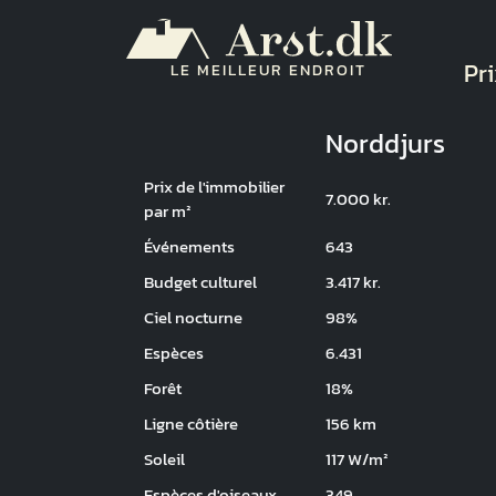
Aller au contenu principal
Na
Pri
LE MEILLEUR ENDROIT
Norddjurs
Prix de l'immobilier
7.000 kr.
par m²
Événements
643
Budget culturel
3.417 kr.
Ciel nocturne
98%
Espèces
6.431
Forêt
18%
Ligne côtière
156 km
Soleil
117 W/m²
Espèces d'oiseaux
349