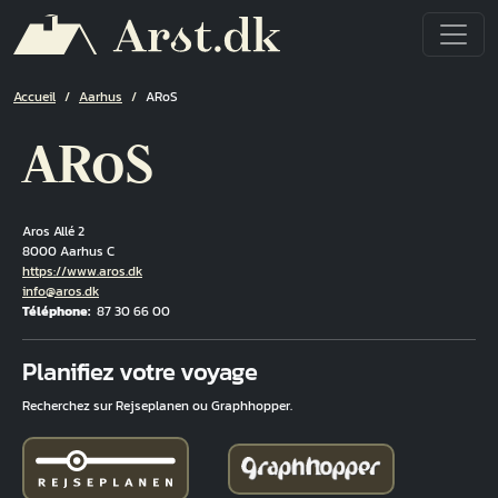
Aller au contenu principal
Fil d'Ariane
Accueil
Aarhus
ARoS
ARoS
Aros Allé 2
8000 Aarhus C
Hjemmeside
https://www.aros.dk
Courriel
info@aros.dk
Téléphone
87 30 66 00
Fuld adresse
Planifiez votre voyage
Recherchez sur Rejseplanen ou Graphhopper.