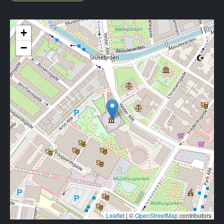
+
−
Leaflet
|
©
OpenStreetMap
contributors