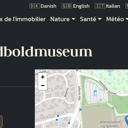
Danish
English
Italian
vigation principale
x de l'immobilier
Nature
Santé
Météo
dboldmuseum
+
−