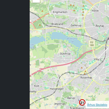
21
Århus Skolebio