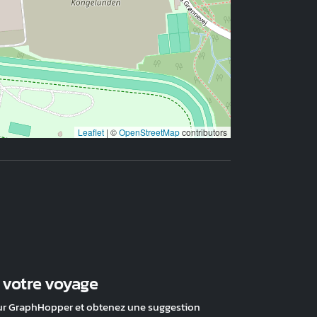
Leaflet
|
©
OpenStreetMap
contributors
z votre voyage
ur GraphHopper et obtenez une suggestion