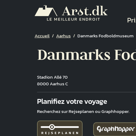
Aller au contenu principal
Na
Pri
LE MEILLEUR ENDROIT
Fil d'Ariane
Accueil
Aarhus
Danmarks Fodboldmuseum
Danmarks Fo
Stadion Allé 70
8000 Aarhus C
Fuld adresse
Planifiez votre voyage
Recherchez sur Rejseplanen ou Graphhopper.