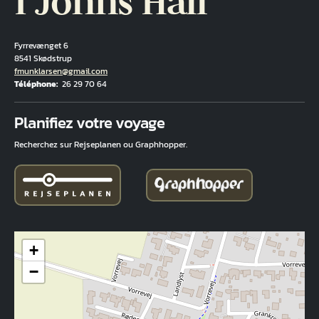
I Johns Hall
Fyrrevænget 6
8541 Skødstrup
Courriel
fmunklarsen@gmail.com
Téléphone
26 29 70 64
Fuld adresse
Planifiez votre voyage
Recherchez sur Rejseplanen ou Graphhopper.
+
−