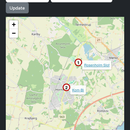
+
−
1
Rosenholm Slot
2
Kom-Bi