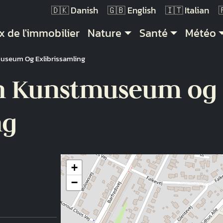
Danish
English
Italian
vigation principale
x de l'immobilier
Nature
Santé
Météo
useum Og Exlibrissamling
vn Kunstmuseum og
ng
+
−