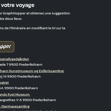
z votre voyage
ur GraphHopper et obtenez une suggestion
tre deux lieux.
 de l'itinéraire en modifiant le tri sur la
Sognefogedgården
de 7 9900 Frederikshavn
shavn Kunstmuseum og Exlibrissamling
vej 14 9900 Frederikshavn
eatret
6A 9900 Frederikshavn
ands Kyst Museum.
argrethes V 6 9900 Frederikshavn
 Stenhavesamling