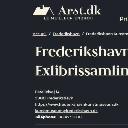
Aller au contenu principal
Na
Pri
LE MEILLEUR ENDROIT
Fil d'Ariane
Accueil
Frederikshavn
Frederikshavn Kunstm
Frederiksha
Exlibrissamli
Parallelvej 14
9900 Frederikshavn
Hjemmeside
https://www.frederikshavnkunstmuseum.dk
Courriel
kunstmuseum@frederikshavn.dk
Téléphone
98 45 90 80
Fuld adresse