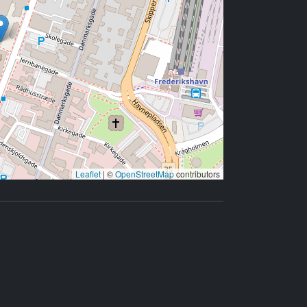
Leaflet
|
©
OpenStreetMap
contributors