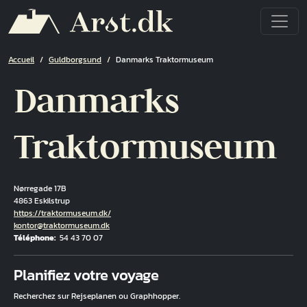
Aller au contenu principal
Fil d'Ariane
Accueil
Guldborgsund
Danmarks Traktormuseum
Danmarks
Traktormuseum
Nørregade 17B
4863 Eskilstrup
Hjemmeside
https://traktormuseum.dk/
Courriel
kontor@traktormuseum.dk
Téléphone
54 43 70 07
Fuld adresse
Planifiez votre voyage
Recherchez sur Rejseplanen ou Graphhopper.