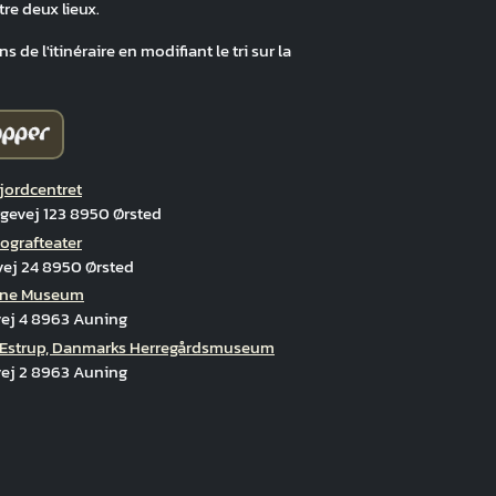
tre deux lieux.
 de l'itinéraire en modifiant le tri sur la
Fjordcentret
gevej 123 8950 Ørsted
iografteater
ej 24 8950 Ørsted
nne Museum
ej 4 8963 Auning
Estrup, Danmarks Herregårdsmuseum
ej 2 8963 Auning