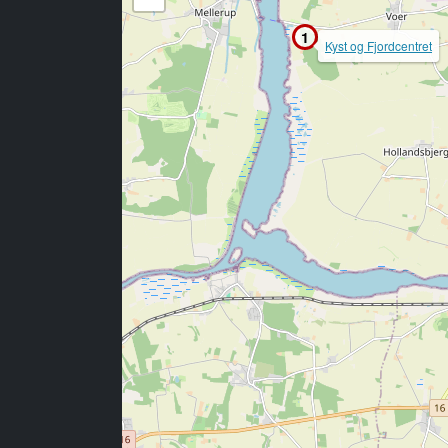
1
Kyst og Fjordcentret