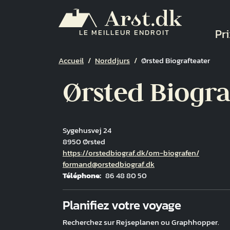
Aller au contenu principal
Na
Pri
LE MEILLEUR ENDROIT
Fil d'Ariane
Accueil
Norddjurs
Ørsted Biografteater
Ørsted Biogra
Sygehusvej 24
8950 Ørsted
Hjemmeside
https://orstedbiograf.dk/om-biografen/
Courriel
formand@orstedbiograf.dk
Téléphone
86 48 80 50
Fuld adresse
Planifiez votre voyage
Recherchez sur Rejseplanen ou Graphhopper.