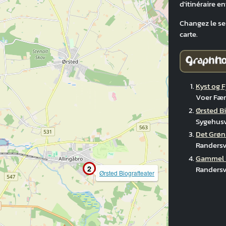
d'itinéraire en
Changez le sens
carte.
Kyst og 
Voer Fær
Ørsted B
Sygehusv
Det Grø
Randersv
Gammel 
Randersv
2
Ørsted Biografteater