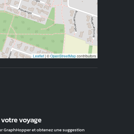
Leaflet
|
©
OpenStreetMap
contributors
z votre voyage
ur GraphHopper et obtenez une suggestion