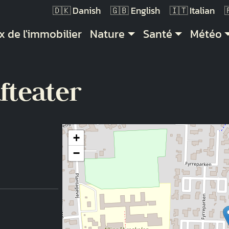
Danish
English
Italian
vigation principale
x de l'immobilier
Nature
Santé
Météo
fteater
+
−