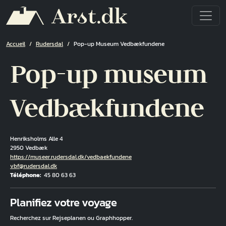
Aller au contenu principal
Fil d'Ariane
Accueil
Rudersdal
Pop-up Museum Vedbækfundene
Pop-up museum
Vedbækfundene
Henriksholms Alle 4
2950 Vedbæk
Hjemmeside
https://museer.rudersdal.dk/vedbaekfundene
Courriel
vbf@rudersdal.dk
Téléphone
45 80 63 63
Fuld adresse
Planifiez votre voyage
Recherchez sur Rejseplanen ou Graphhopper.