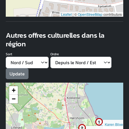
Leaflet
|
©
OpenStreetMap
contributors
Autres offres culturelles dans la
région
Sort
Ordre
+
−
1
Karen Blixen 
2