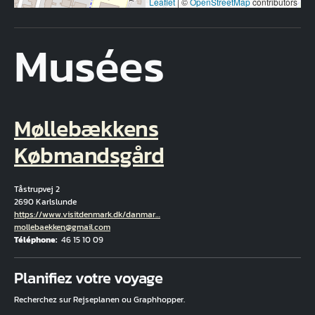
Leaflet
|
©
OpenStreetMap
contributors
Musées
Møllebækkens
Købmandsgård
Tåstrupvej 2
2690 Karlslunde
Hjemmeside
https://www.visitdenmark.dk/danmar…
Courriel
mollebaekken@gmail.com
Téléphone
46 15 10 09
Fuld adresse
Planifiez votre voyage
Recherchez sur Rejseplanen ou Graphhopper.