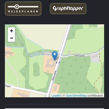
+
−
Leaflet
|
©
OpenStreetMap
contributors