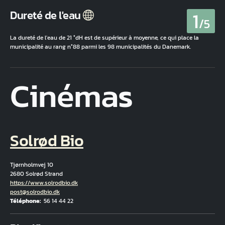
1
Dureté de l'eau
/5
La dureté de l'eau de 21 °dH est de supérieur à moyenne, ce qui place la
municipalité au rang n°88 parmi les 98 municipalités du Danemark.
Cinémas
Solrød Bio
Tjørnholmvej 10
2680 Solrød Strand
Hjemmeside
https://www.solrodbio.dk
Courriel
post@solrodbio.dk
Téléphone
56 14 44 22
Fuld adresse