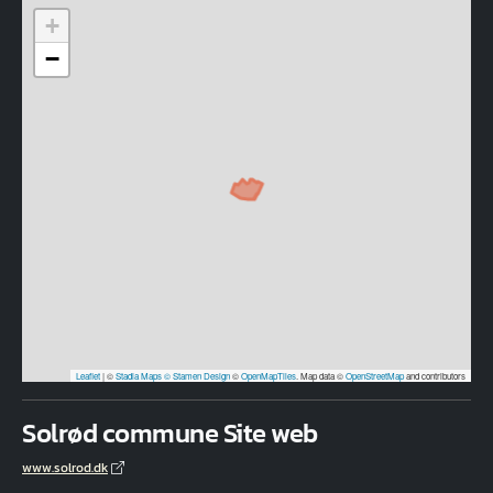
+
−
Leaflet
|
©
Stadia Maps
© Stamen Design
©
OpenMapTiles
. Map data ©
OpenStreetMap
and contributors
Solrød commune Site web
www.solrod.dk