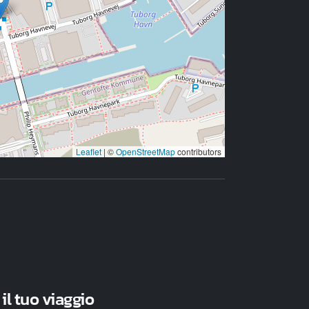
Leaflet
|
©
OpenStreetMap
contributors
 il tuo viaggio