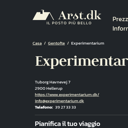
Salta al contenuto principale
Navi
Prezz
IL POSTO PIÙ BELLO
Infor
Briciole di pane
Casa
Gentofte
Experimentarium
Experimenta
Tuborg Havnevej 7
2900 Hellerup
Hjemmeside
https://www.experimentarium.dk/
E-mail
info@experimentarium.dk
Telefono
39 27 33 33
Fuld adresse
Pianifica il tuo viaggio