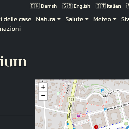
Danish
English
Italian
gazione principale
i delle case
Natura
Salute
Meteo
St
mazioni
rium
+
−