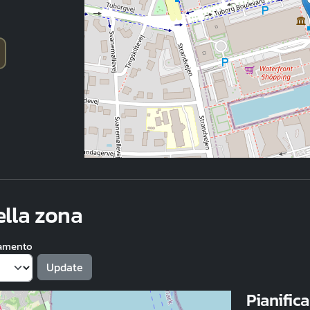
nella zona
namento
Pianifica