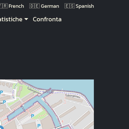
French
German
Spanish
atistiche
Confronta