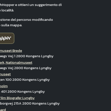
hHopper e ottieni un suggerimento di
 località.
ezione del percorso modificando
 sulla mappa.
museet Brede
wegs Vej 1 2800 Kongens Lyngby
rk, Nationalmuseet
wegs Vej 2800 Kongens Lyngby
museet
jen 100 2800 Kongens Lyngby
holm
j 401 2800 Kongens Lyngby
Film Biografer Lyngby
borgvej 215A 2800 Kongens Lyngby
aard