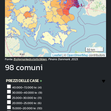
50 km
Leaflet
|
©
OpenStreetMap
contributors
Fonte:
Boligmarkedsstatistikken
, Finans Danmark, 2023.
98 comuni
PREZZI DELLE CASE
40.000–72.000 kr.
(4)
30.000–40.000 kr.
(9)
25.000–30.000 kr.
(11)
20.000–25.000 kr.
(6)
15.000–20.000 kr.
(10)