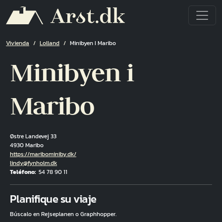
Pasar al contenido principal
Ruta de navegación
Vivienda
Lolland
Minibyen I Maribo
Minibyen i
Maribo
Østre Landevej 33
4930 Maribo
Hjemmeside
https://maribominiby.dk/
Correo electrónico
lindy@fynholm.dk
Teléfono
54 78 90 11
Fuld adresse
Planifique su viaje
Búscalo en Rejseplanen o Graphhopper.