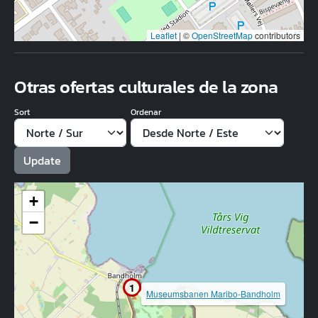
Leaflet
|
©
OpenStreetMap
contributors
Otras ofertas culturales de la zona
Sort
Ordenar
+
−
1
Museumsbanen Maribo-Bandholm