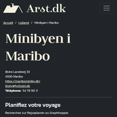
Aller au contenu principal
Fil d'Ariane
Accueil
Lolland
Minibyen I Maribo
Minibyen i
Maribo
Østre Landevej 33
4930 Maribo
Hjemmeside
https://maribominiby.dk/
Courriel
lindy@fynholm.dk
Téléphone
54 78 90 11
Fuld adresse
Planifiez votre voyage
Recherchez sur Rejseplanen ou Graphhopper.