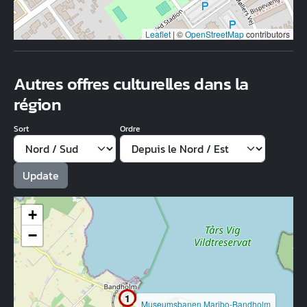
Leaflet
|
©
OpenStreetMap
contributors
Autres offres culturelles dans la
région
Sort
Ordre
+
−
1
Museumsbanen Maribo-Bandholm