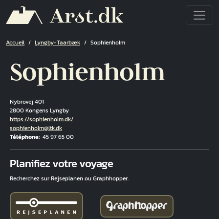
Aller au contenu principal
Fil d'Ariane
Accueil
Lyngby-Taarbæk
Sophienholm
Sophienholm
Nybrovej 401
2800 Kongens Lyngby
Hjemmeside
https://sophienholm.dk/
Courriel
sophienholm@ltk.dk
Téléphone
45 97 65 00
Fuld adresse
Planifiez votre voyage
Recherchez sur Rejseplanen ou Graphhopper.