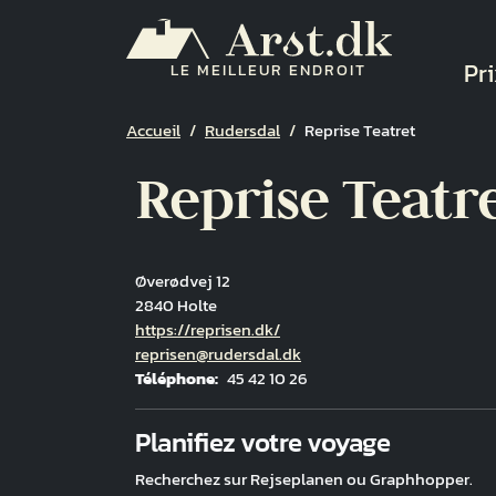
Aller au contenu principal
Na
Pri
LE MEILLEUR ENDROIT
Fil d'Ariane
Accueil
Rudersdal
Reprise Teatret
Reprise Teatr
Øverødvej 12
2840 Holte
Hjemmeside
https://reprisen.dk/
Courriel
reprisen@rudersdal.dk
Téléphone
45 42 10 26
Fuld adresse
Planifiez votre voyage
Recherchez sur Rejseplanen ou Graphhopper.