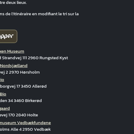
tre deux lieux.
 de l'itinéraire en modifiant le tri sur la
ixen Museum
 Strandvej 111 2960 Rungsted Kyst
Nordsjælland
tvej 2 2970 Hørsholm
Bio
sborgvej 17 3450 Allerød
 Bio
en 34 3460 Birkerød
gaard
vej 170 2840 Holte
museum Vedbækfundene
olms Alle 4 2950 Vedbæk