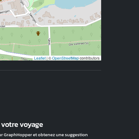
Leaflet
|
©
OpenStreetMap
contributors
z votre voyage
ur GraphHopper et obtenez une suggestion