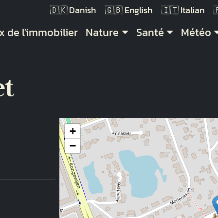
Danish
English
Italian
vigation principale
x de l'immobilier
Nature
Santé
Météo
et
+
−