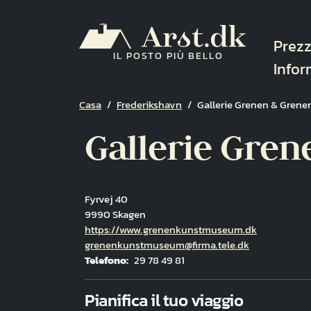
Salta al contenuto principale
Navi
Prezz
IL POSTO PIÙ BELLO
Infor
Briciole di pane
Casa
Frederikshavn
Gallerie Grenen & Gren
Gallerie Gre
Fyrvej 40
9990 Skagen
Hjemmeside
https://www.grenenkunstmuseum.dk
E-mail
grenenkunstmuseum@firma.tele.dk
Telefono
29 78 49 81
Fuld adresse
Pianifica il tuo viaggio