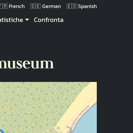
French
German
Spanish
atistiche
Confronta
tmuseum