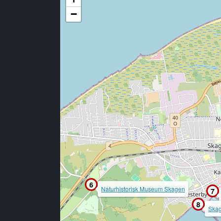
−
6
Naturhistorisk Museum Skagen
7
8
Ska