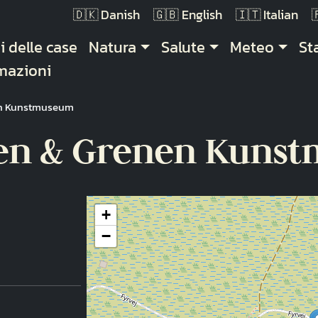
Danish
English
Italian
gazione principale
i delle case
Natura
Salute
Meteo
St
mazioni
en Kunstmuseum
nen & Grenen Kuns
+
−