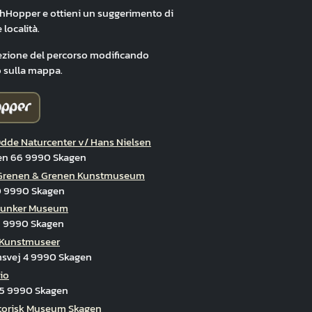
hHopper e ottieni un suggerimento di
 località.
ezione del percorso modificando
 sulla mappa.
nen Kunstmuseum
dde Naturcenter v/ Hans Nielsen
en 66 9990 Skagen
 Grenen & Grenen Kunstmuseum
0 9990 Skagen
Bunker Museum
9 9990 Skagen
 Kunstmuseer
svej 4 9990 Skagen
io
 5 9990 Skagen
torisk Museum Skagen