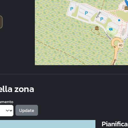
nella zona
namento
Pianifica