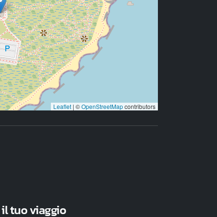
Leaflet
|
©
OpenStreetMap
contributors
 il tuo viaggio