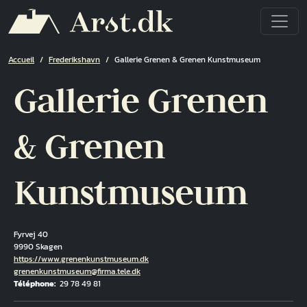
Aller au contenu principal
Fil d'Ariane
Accueil
Frederikshavn
Gallerie Grenen & Grenen Kunstmuseum
Gallerie Grenen
& Grenen
Kunstmuseum
Fyrvej 40
9990 Skagen
Hjemmeside
https://www.grenenkunstmuseum.dk
Courriel
grenenkunstmuseum@firma.tele.dk
Téléphone
29 78 49 81
Fuld adresse